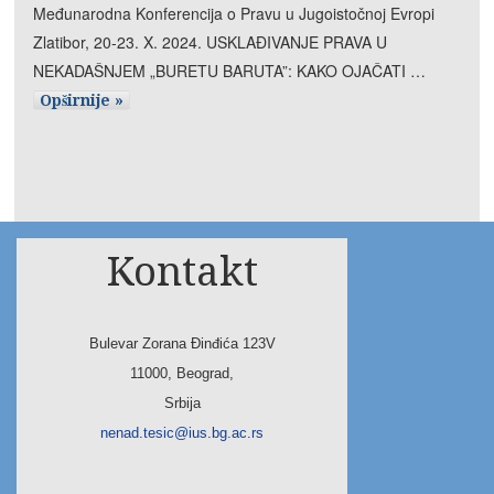
Međunarodna Konferencija o Pravu u Jugoistočnoj Evropi
Zlatibor, 20-23. X. 2024. USKLAĐIVANJE PRAVA U
NEKADAŠNJEM „BURETU BARUTA”: KAKO OJAČATI …
Opširnije »
Kontakt
Bulevar Zorana Đinđića 123V
11000, Beograd,
Srbija
nenad.tesic@ius.bg.ac.rs