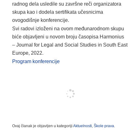
radnog dela usledile su završne reči organizatora
skupa kao i dodela sertifikata učesnicima
ovogodišnje konferencije.
Svi radovi izloženi na ovom međunarodnom skupu
biće objavljeni u novom broju časopisa Harmonius
– Journal for Legal and Social Studies in South East
Europe, 2022.
Program konferencije
Ovaj članak je objavljen u kategoriji
Aktuelnosti
,
Škole prava
.