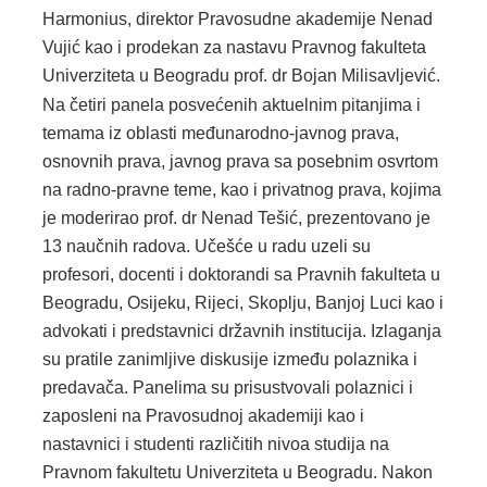
Harmonius, direktor Pravosudne akademije Nenad
Vujić kao i prodekan za nastavu Pravnog fakulteta
Univerziteta u Beogradu prof. dr Bojan Milisavljević.
Na četiri panela posvećenih aktuelnim pitanjima i
temama iz oblasti međunarodno-javnog prava,
osnovnih prava, javnog prava sa posebnim osvrtom
na radno-pravne teme, kao i privatnog prava, kojima
je moderirao prof. dr Nenad Tešić, prezentovano je
13 naučnih radova. Učešće u radu uzeli su
profesori, docenti i doktorandi sa Pravnih fakulteta u
Beogradu, Osijeku, Rijeci, Skoplju, Banjoj Luci kao i
advokati i predstavnici državnih institucija. Izlaganja
su pratile zanimljive diskusije između polaznika i
predavača. Panelima su prisustvovali polaznici i
zaposleni na Pravosudnoj akademiji kao i
nastavnici i studenti različitih nivoa studija na
Pravnom fakultetu Univerziteta u Beogradu. Nakon