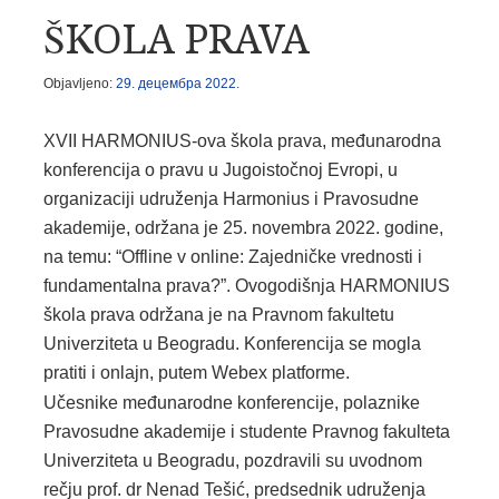
ŠKOLA PRAVA
Objavljeno:
29. децембра 2022.
XVII HARMONIUS-ova škola prava, međunarodna
konferencija o pravu u Jugoistočnoj Evropi, u
organizaciji udruženja Harmonius i Pravosudne
akademije, održana je 25. novembra 2022. godine,
na temu: “Offline v online: Zajedničke vrednosti i
fundamentalna prava?”. Ovogodišnja HARMONIUS
škola prava održana je na Pravnom fakultetu
Univerziteta u Beogradu. Konferencija se mogla
pratiti i onlajn, putem Webex platforme.
Učesnike međunarodne konferencije, polaznike
Pravosudne akademije i studente Pravnog fakulteta
Univerziteta u Beogradu, pozdravili su uvodnom
rečju prof. dr Nenad Tešić, predsednik udruženja