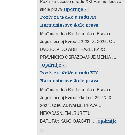
Poziv za učešće u radu XXI Harmoniusove
škole prava
Opširnije »
Poziv za učešće u radu XX
Harmoniusove škole prava
Međunarodna Konferencija o Pravu u
Jugoistočnoj Evropi 22-23. X. 2025. OD
DVOBOJA DO ARBITRAŽE: KAKO
PRAVNIČKO OBRAZOVANJE MENJA …
Opširnije »
Poziv za učešće u radu XIX
Harmoniusove škole prava
Međunarodna Konferencija o Pravu u
Jugoistočnoj Evropi Zlatibor, 20-23. X.
2024. USKLAĐIVANJE PRAVA U
NEKADAŠNJEM „BURETU
BARUTA”: KAKO OJAČATI …
Opširnije
»