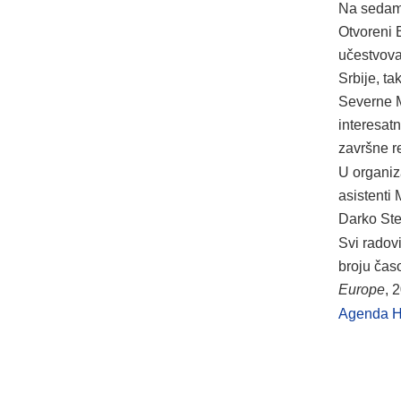
Na sedam 
Otvoreni 
učestvoval
Srbije, t
Severne M
interesat
završne r
U organiza
asistenti 
Darko Ste
Svi radov
broju čas
Europe
, 
Agenda 