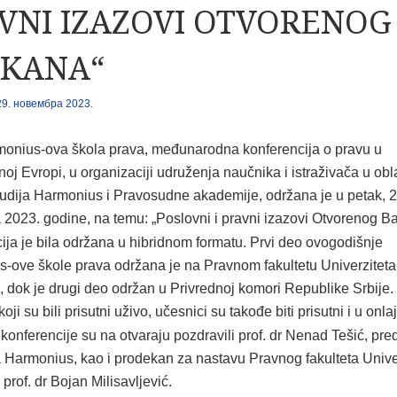
VNI IZAZOVI OTVORENOG
LKANA“
29. новембра 2023.
monius-ova škola prava, međunarodna konferencija o pravu u
oj Evropi, u organizaciji udruženja naučnika i istraživača u obl
tudija Harmonius i Pravosudne akademije, održana je u petak, 2
2023. godine, na temu: „Poslovni i pravni izazovi Otvorenog Ba
ija je bila održana u hibridnom formatu. Prvi deo ovogodišnje
-ove škole prava održana je na Pravnom fakultetu Univerziteta
 dok je drugi deo održan u Privrednoj komori Republike Srbije.
oji su bili prisutni uživo, učesnici su takođe biti prisutni i u onla
konferencije su na otvaraju pozdravili prof. dr Nenad Tešić, pr
 Harmonius, kao i prodekan za nastavu Pravnog fakulteta Unive
rof. dr Bojan Milisavljević.