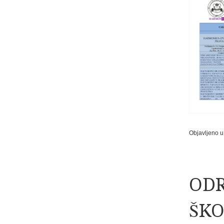
Objavljeno u
ODR
ŠKO