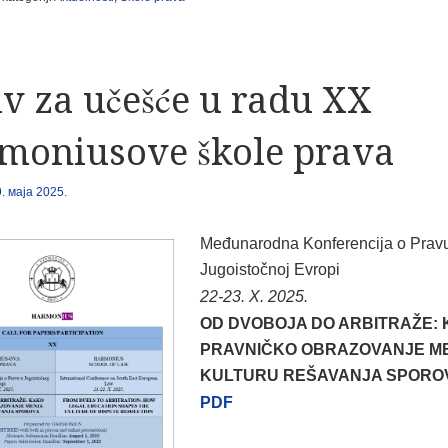
iv za učešće u radu XX
moniusove škole prava
9. маја 2025.
Međunarodna Konferencija o Prav
Jugoistočnoj Evropi
22-23.
X. 2025
.
OD DVOBOJA DO ARBITRAŽE:
PRAVNIČKO OBRAZOVANJE M
KULTURU REŠAVANJA SPORO
PDF