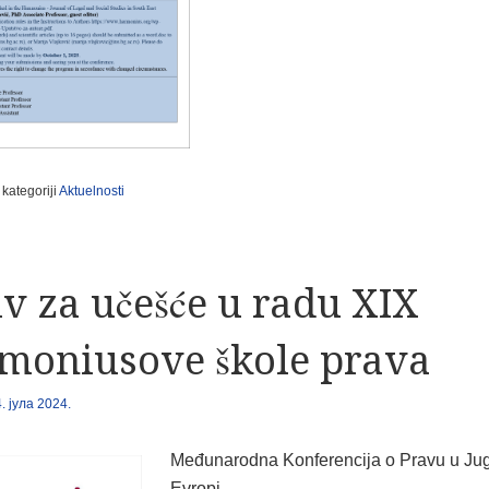
 kategoriji
Aktuelnosti
v za učešće u radu XIX
moniusove škole prava
4. јула 2024.
Međunarodna Konferencija o Pravu u Jug
Evropi