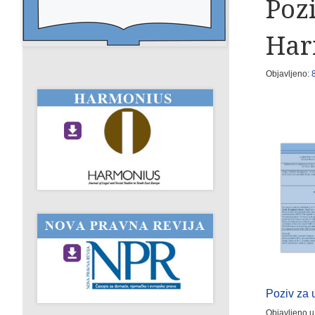
Pozi
Har
Objavljeno:
Poziv za 
Objavljeno u