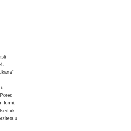
asti
4.
lkana“.
 u
 Pored
jn formi.
edsednik
rziteta u