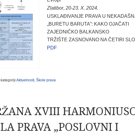
Zlatibor
,
20-23. X. 2024.
USKLAĐIVANJE PRAVA U NEKADAŠN
„BURETU BARUTA”: KAKO OJAČATI
ZAJEDNIČKO BALKANSKO
TRŽIŠTE ZASNOVANO NA ČETIRI SL
PDF
 kategoriji
Aktuelnosti
,
Škole prava
ŽANA XVIII HARMONIUS
LA PRAVA „POSLOVNI I