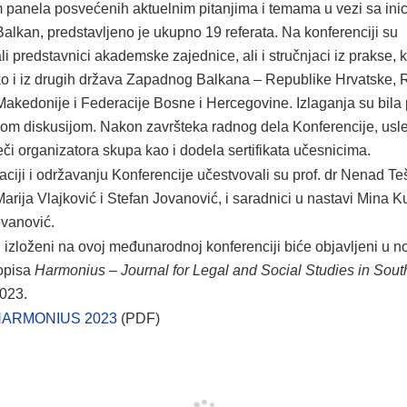
panela posvećenih aktuelnim pitanjima i temama u vezi sa inic
Balkan, predstavljeno je ukupno 19 referata. Na konferenciji su
i predstavnici akademske zajednice, ali i stručnjaci iz prakse, 
ako i iz drugih država Zapadnog Balkana – Republike Hrvatske, 
akedonije i Federacije Bosne i Hercegovine. Izlaganja su bila
nom diskusijom. Nakon završteka radnog dela Konferencije, usle
eči organizatora skupa kao i dodela sertifikata učesnicima.
ciji i održavanju Konferencije učestvovali su prof. dr Nenad Teš
Marija Vlajković i Stefan Jovanović, i saradnici u nastavi Mina 
vanović.
i izloženi na ovoj međunarodnoj konferenciji biće objavljeni u 
opisa
Harmonius – Journal for Legal and Social Studies in Sout
2023.
HARMONIUS 2023
(PDF)