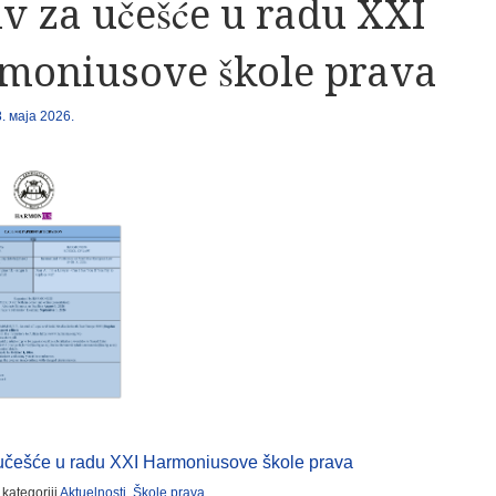
v za učešće u radu XXI
moniusove škole prava
8. маја 2026.
učešće u radu XXI Harmoniusove škole prava
 kategoriji
Aktuelnosti
,
Škole prava