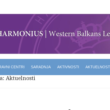
RAVNI CENTRI
SARADNJA
AKTIVNOSTI
AKTUELNOST
ja:
Aktuelnosti
 navigation