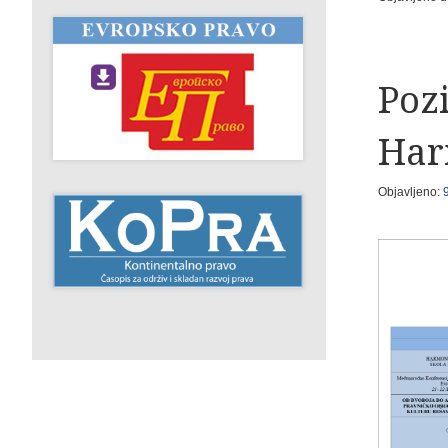
Poz
Har
Objavljeno: