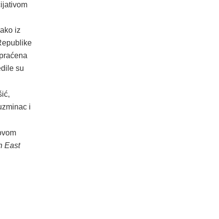
ijativom
kako iz
Republike
 praćena
dile su
ić,
Kuzminac i
novom
h East