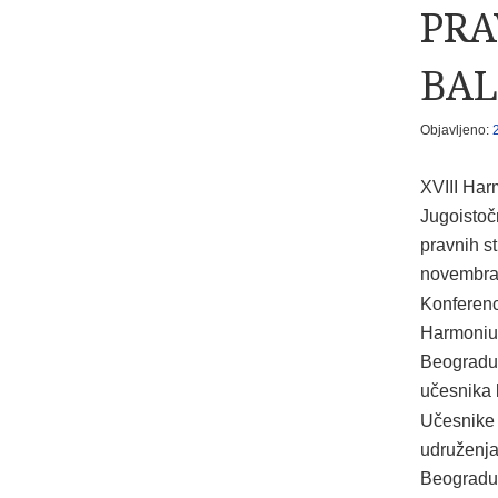
PRA
BA
Objavljeno:
XVIII Har
Jugoistočn
pravnih s
novembra 
Konferenc
Harmonius
Beogradu,
učesnika k
Učesnike 
udruženja
Beogradu p