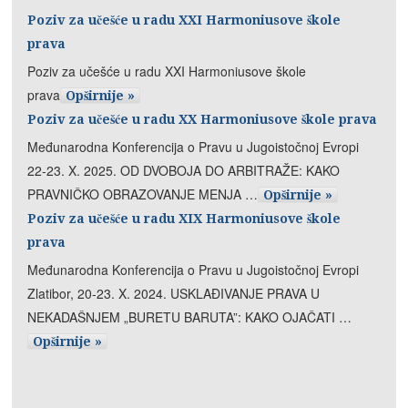
Poziv za učešće u radu XXI Harmoniusove škole
prava
Poziv za učešće u radu XXI Harmoniusove škole
prava
Opširnije »
Poziv za učešće u radu XX Harmoniusove škole prava
Međunarodna Konferencija o Pravu u Jugoistočnoj Evropi
22-23. X. 2025. OD DVOBOJA DO ARBITRAŽE: KAKO
PRAVNIČKO OBRAZOVANJE MENJA …
Opširnije »
Poziv za učešće u radu XIX Harmoniusove škole
prava
Međunarodna Konferencija o Pravu u Jugoistočnoj Evropi
Zlatibor, 20-23. X. 2024. USKLAĐIVANJE PRAVA U
NEKADAŠNJEM „BURETU BARUTA”: KAKO OJAČATI …
Opširnije »