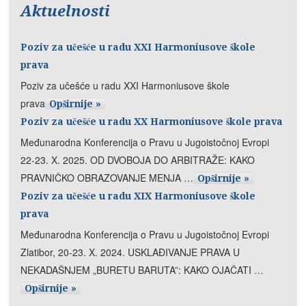
Aktuelnosti
Poziv za učešće u radu XXI Harmoniusove škole
prava
Poziv za učešće u radu XXI Harmoniusove škole
prava
Opširnije »
Poziv za učešće u radu XX Harmoniusove škole prava
Međunarodna Konferencija o Pravu u Jugoistočnoj Evropi
22-23. X. 2025. OD DVOBOJA DO ARBITRAŽE: KAKO
PRAVNIČKO OBRAZOVANJE MENJA …
Opširnije »
Poziv za učešće u radu XIX Harmoniusove škole
prava
Međunarodna Konferencija o Pravu u Jugoistočnoj Evropi
Zlatibor, 20-23. X. 2024. USKLAĐIVANJE PRAVA U
NEKADAŠNJEM „BURETU BARUTA”: KAKO OJAČATI …
Opširnije »