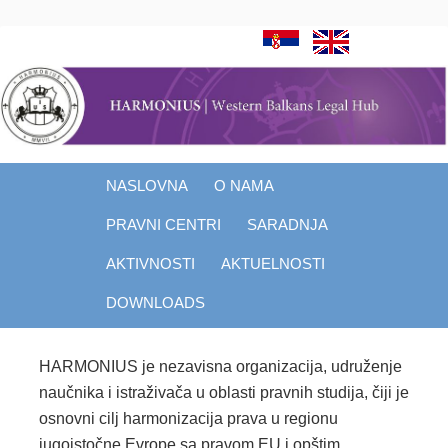
HARMONIUS
Akademija za pravne studije
Meni
Skip to content
NASLOVNA
O NAMA
PRAVNI CENTRI
SARADNJA
AKTIVNOSTI
AKTUELNOSTI
DOWNLOADS
HARMONIUS je nezavisna organizacija, udruženje
naučnika i istraživača u oblasti pravnih studija, čiji je
osnovni cilj harmonizacija prava u regionu
jugoistočne Evrope sa pravom EU i opštim