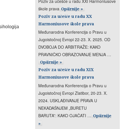
Poziv za učešće u radu XXI Harmoniusove
škole prava
Opširnije »
Poziv za učešće u radu XX
Harmoniusove škole prava
sihologija
Međunarodna Konferencija o Pravu u
Jugoistočnoj Evropi 22-23. X. 2025. OD
DVOBOJA DO ARBITRAŽE: KAKO
PRAVNIČKO OBRAZOVANJE MENJA …
Opširnije »
Poziv za učešće u radu XIX
Harmoniusove škole prava
Međunarodna Konferencija o Pravu u
Jugoistočnoj Evropi Zlatibor, 20-23. X.
2024. USKLAĐIVANJE PRAVA U
NEKADAŠNJEM „BURETU
BARUTA”: KAKO OJAČATI …
Opširnije
»