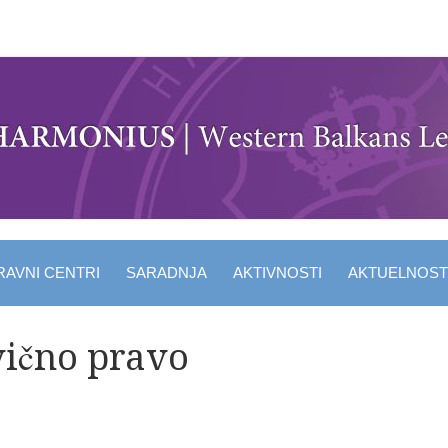
RAVNI CENTRI
SARADNJA
AKTIVNOSTI
AKTUELNOST
vično pravo