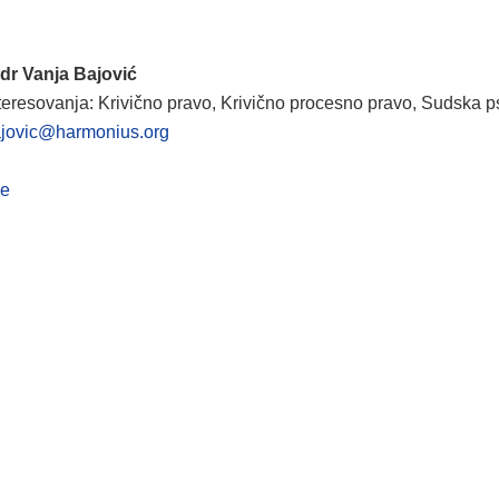
dr Vanja Bajović
nteresovanja: Krivično pravo, Krivično procesno pravo, Sudska p
jovic@harmonius.org
je