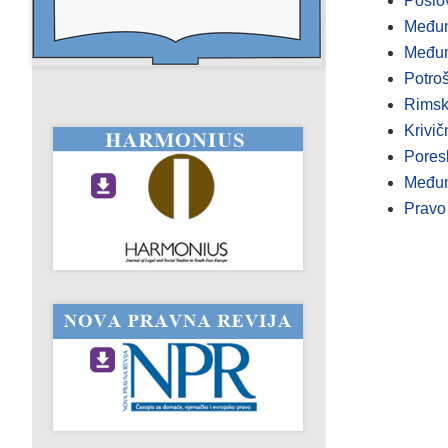
Poslo
Međun
Međun
Potroš
Rimsk
Krivič
Pores
Međun
Pravo 