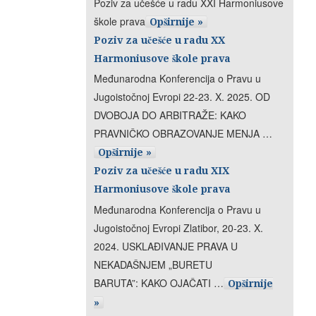
Poziv za učešće u radu XXI Harmoniusove
škole prava
Opširnije »
Poziv za učešće u radu XX
Harmoniusove škole prava
Međunarodna Konferencija o Pravu u
Jugoistočnoj Evropi 22-23. X. 2025. OD
DVOBOJA DO ARBITRAŽE: KAKO
PRAVNIČKO OBRAZOVANJE MENJA …
Opširnije »
Poziv za učešće u radu XIX
Harmoniusove škole prava
Međunarodna Konferencija o Pravu u
Jugoistočnoj Evropi Zlatibor, 20-23. X.
2024. USKLAĐIVANJE PRAVA U
NEKADAŠNJEM „BURETU
BARUTA”: KAKO OJAČATI …
Opširnije
»