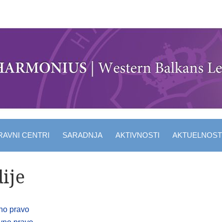
RAVNI CENTRI
SARADNJA
AKTIVNOSTI
AKTUELNOST
ije
tno pravo