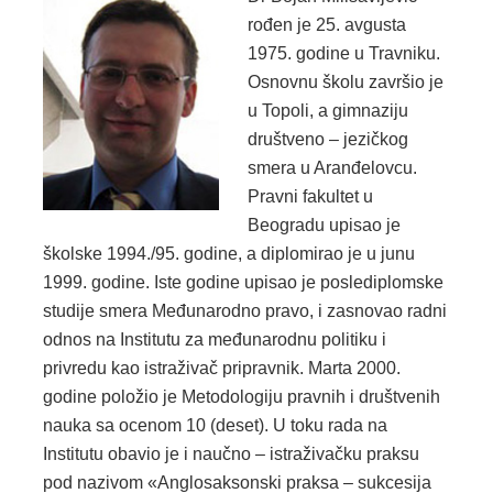
rođen je 25. avgusta
1975. godine u Travniku.
Osnovnu školu završio je
u Topoli, a gimnaziju
društveno – jezičkog
smera u Aranđelovcu.
Pravni fakultet u
Beogradu upisao je
školske 1994./95. godine, a diplomirao je u junu
1999. godine. Iste godine upisao je poslediplomske
studije smera Međunarodno pravo, i zasnovao radni
odnos na Institutu za međunarodnu politiku i
privredu kao istraživač pripravnik. Marta 2000.
godine položio je Metodologiju pravnih i društvenih
nauka sa ocenom 10 (deset). U toku rada na
Institutu obavio je i naučno – istraživačku praksu
pod nazivom «Anglosaksonski praksa – sukcesija