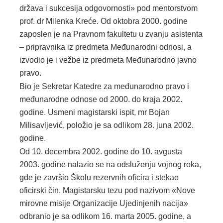
država i sukcesija odgovornosti» pod mentorstvom
prof. dr Milenka Kreće. Od oktobra 2000. godine
zaposlen je na Pravnom fakultetu u zvanju asistenta
– pripravnika iz predmeta Međunarodni odnosi, a
izvodio je i vežbe iz predmeta Međunarodno javno
pravo.
Bio je Sekretar Katedre za međunarodno pravo i
međunarodne odnose od 2000. do kraja 2002.
godine. Usmeni magistarski ispit, mr Bojan
Milisavljević, položio je sa odlikom 28. juna 2002.
godine.
Od 10. decembra 2002. godine do 10. avgusta
2003. godine nalazio se na odsluženju vojnog roka,
gde je završio Školu rezervnih oficira i stekao
oficirski čin. Magistarsku tezu pod nazivom «Nove
mirovne misije Organizacije Ujedinjenih nacija»
odbranio je sa odlikom 16. marta 2005. godine, a