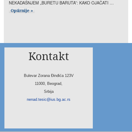
NEKADAŠNJEM „BURETU BARUTA”: KAKO OJAČATI …
Opširnije »
Kontakt
Bulevar Zorana Đinđića 123V
11000, Beograd,
Srbija
nenad.tesic@ius.bg.ac.rs